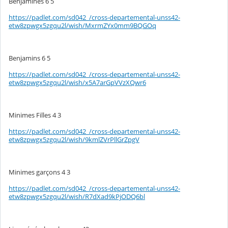
Benjamines 6 5
https://padlet.com/sd042_/cross-departemental-unss42-
etw8zpwgx5zgqu2l/wish/MxrmZYx0mm9BQGOq
Benjamins 6 5
https://padlet.com/sd042_/cross-departemental-unss42-
etw8zpwgx5zgqu2l/wish/x5A7arGpVVzXQwr6
Minimes Filles 4 3
https://padlet.com/sd042_/cross-departemental-unss42-
etw8zpwgx5zgqu2l/wish/9kmlZVrPllGrZpgV
Minimes garçons 4 3
https://padlet.com/sd042_/cross-departemental-unss42-
etw8zpwgx5zgqu2l/wish/R7dXad9kPjODQ6bl