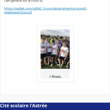
Lien général sur le cross 42
https://padlet.com/sd042_/cross-departemental-unss42-
etw8zpwgx5zgqu2l
7 Photos
Cité scolaire l'Astrée