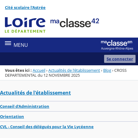
Panneau de gestion des cookies
Cité scolaire l'Astrée
Menu de la rubrique
Contenu
MENU
Se connecter
Vous êtes ici :
Accueil
›
Actualités de l'établissement
›
Blog
›
CROSS
DEPARTEMENTAL du 12 NOVEMBRE 2025
Actualités de l'établissement
Conseil d'Administration
Orientation
CVL - Conseil des délégués pour la Vie Lycéenne