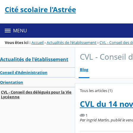
Panneau de gestion des cookies
Cité scolaire l'Astrée
Menu de la rubrique
Contenu
MENU
Vous êtes ici :
Accueil
›
Actualités de l'établissement
›
CVL - Conseil des 
CVL - Conseil 
Actualités de l'établissement
Blog
Conseil d'Administration
Orientation
Tous les articles (1)
CVL - Conseil des délégués pour la Vie
Lycéenne
CVL du 14 no
1
Par Ingrid Martin, publié le ve